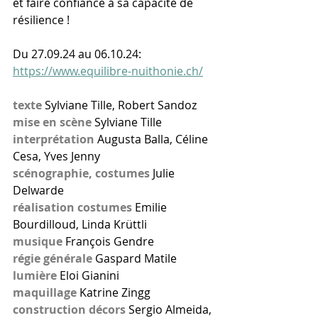
et faire confiance à sa capacité de 
résilience !
Du 27.09.24 au 06.10.24: 
https://www.equilibre-nuithonie.ch/
texte
 Sylviane Tille, Robert Sandoz
mise en scène 
Sylviane Tille
interprétation
 Augusta Balla, Céline 
Cesa, Yves Jenny 
scénographie, costumes
 Julie 
Delwarde
réalisation costumes
 Emilie 
Bourdilloud, Linda Krüttli
musique
 François Gendre 
régie générale
 Gaspard Matile
lumière 
Eloi Gianini
maquillage 
Katrine Zingg
construction décors
 Sergio Almeida, 