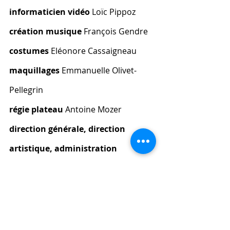
informaticien vidéo
 Loïc Pippoz
création musique
 François Gendre
costumes 
Eléonore Cassaigneau
maquillages 
Emmanuelle Olivet-
Pellegrin
régie plateau
 Antoine Mozer
direction générale, direction 
artistique, administration
Emmanuel Colliard
direction artistique, médiation
Michel Lavoie
diffusion, vente
 Le Magnifique 