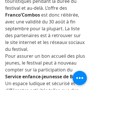
touristiques pendant la durée du 
festival et au-delà. L’offre des 
Franco’Combos
 est donc réitérée, 
avec une validité du 30 août à fin 
septembre pour la plupart. La liste 
des partenaires est à retrouver sur 
le site internet et les réseaux sociaux 
du festival. 
Pour assurer un bon accueil des plus 
jeunes, le festival peut à nouveau 
compter sur la participation du 
Service enfance-jeunesse de Bulle
. 
Un espace ludique et sécurisé et 
différentes activités telles que des 
jeux, quiz et concours sont proposés 
durant toute la durée de la 
manifestation.
 L’espace jeunesse 
sera notamment constitué d’un bar 
géré par la société de jeunesse de la 