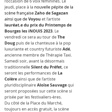
l’occasion de 6 voix féminines. Le 
jeudi, place à la 
nouvelle pépite de la 
scène française 
Zaho de Sagazan
ainsi que de 
Voyou
 et l’artiste 
lauréat.e du prix du Printemps de 
Bourges les iNOUïS 2023
. Le 
vendredi ce sera au tour de 
The 
Doug
 puis de la chanteuse à la pop 
luxuriante et country futuriste 
Adé
, 
ancienne membre de Thérapie Taxi. 
Samedi soir, avant la désormais 
traditionnelle 
Silent du Préfet
, ce 
seront les performances de 
La 
Colère
 ainsi que de l’artiste 
pluridisciplinaire 
Aloïse Sauvage
 qui 
seront proposées sur cette scène si 
prisée par les festivaliers-ères.
Du côté de la Place du Marché, 
toujours en accès gratuit, la scène 